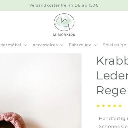
Versandkostenfrei in DE ab 150€
ndermöbel
Accessoires
Fahrzeuge
Spielzeuge
Krab
Lede
Rege
★
★
★
★
★
Handfertig 
Schönes Ge