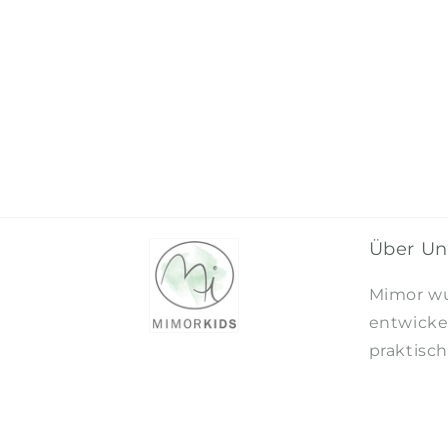
Über Un
Mimor wu
entwicke
praktisc