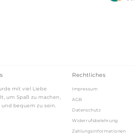
Ladenbesitzerin ist super
sympathisch und herzlich.
Sie hat meinen Sohn und
mich das erste Mal
herzlich willkommen
geheißen. Als es seine
Tshirt-Größe leider nicht
mehr gab, hat sie es mir
geschneidert und
innerhalb 10 Tage
nachhause geschickt.
s
Rechtliches
Super Service. Da ich
doch weiter wegwohne
werde ich jetzt öfters im
rde mit viel Liebe
Impressum
Onlineshop einkaufen,
lt, um Spaß zu machen,
AGB
auch dort ist alles selbst
h und bequem zu sein.
genäht und wird mit Liebe
Datenschutz
zugeschickt.
Widerrufsbelehrung
Zahlungsinformationen