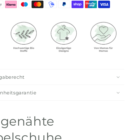
gaberecht
nheitsgarantie
genähte
belschuhe,