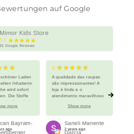
Bewertungen auf Google
Mimor Kids Store
★★★★★
5.0
91
Google Reviews
★★★
★★★★★
5
5
g schöner Laden
A qualidade das roupas
Ein 
netten Inhaberin.
são impressionantes! A
zum
he wird sofort
loja é linda e o
mod
en. Die Stoffe
atendimento maravilhoso
ande
gartig. İnnerhalb
dur
ow more
Show more
Tagen wurden
Von
nsche genäht.
über
mich diesen
Spie
lcan Bayram-
Saneli Manente
der besuchen
Schu
ars ago
2 years ago
hemberger
Garcia
 Vielen Dank.
Stor