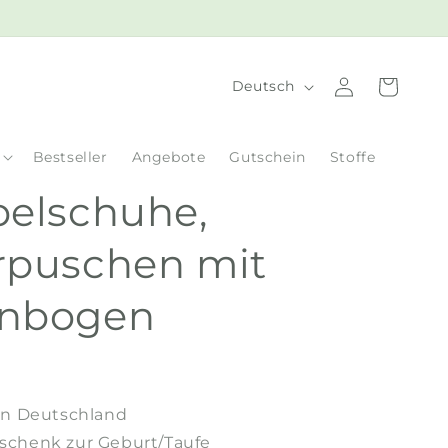
S
Einloggen
Warenkorb
Deutsch
p
r
Bestseller
Angebote
Gutschein
Stoffe
a
belschuhe,
c
h
rpuschen mit
e
nbogen
in Deutschland
schenk zur Geburt/Taufe