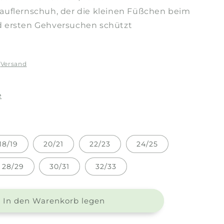
Lauflernschuh, der die kleinen Füßchen beim
d ersten Gehversuchen schützt
.
Versand
e
18/19
20/21
22/23
24/25
28/29
30/31
32/33
In den Warenkorb legen