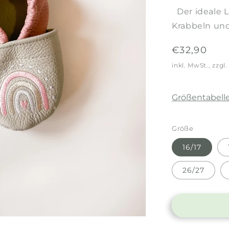
Der ideale 
Krabbeln un
Normaler
€32,90
Preis
inkl. MwSt., zzgl
Größentabell
Größe
16/17
26/27