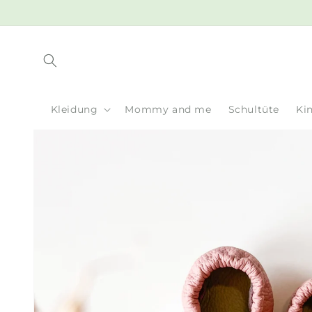
Direkt
zum
Inhalt
Kleidung
Mommy and me
Schultüte
Ki
Zu
Produktinformationen
springen