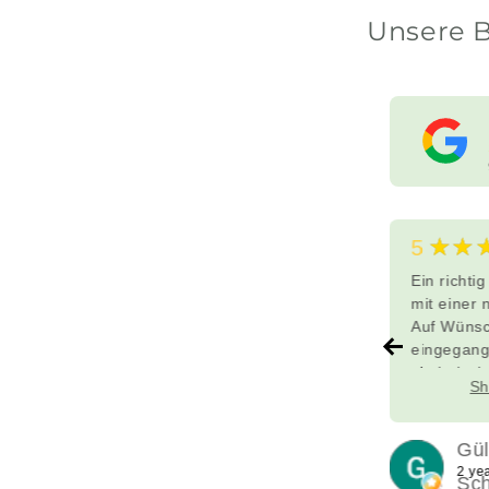
Unsere 
★
★★★★★
★★
5
5
 roupas
Ein richtig schöner Laden
Ein richti
ntes! A
zum Wohlfühlen! Super
mit einer 
modern und auch mal
Auf Wünsc
ravilhoso
andere Sachen - und alles
eingegang
durchweg geschmackvoll.
sind einzi
ore
Show more
Sh
Von Baby/Kleinkindmode
ein paar 
über Zubehör,
unsere Wü
Spielsachen, Stoffe, sogar
İch freue 
Manente
Marion & Harald
Gü
Schultüten sind in diesem
Laden wie
o
2 years ago
2 ye
Koltermann
Sc
Store zu finden. Die
zu dürfen.