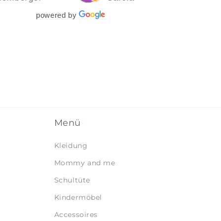
Lade
powered by
symp
Sie 
mich
herz
gehe
Tshi
mehr
gesc
inne
nach
Menü
Supe
doc
werd
Kleidung
Onli
Mommy and me
auch
genä
Schultüte
zuge
Kindermöbel
Accessoires