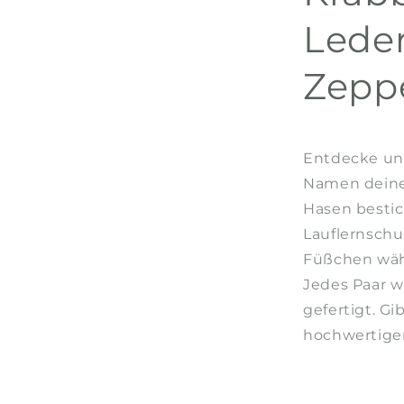
Lede
Zepp
Entdecke un
Namen deines
Hasen bestick
Lauflernschu
Füßchen wäh
Jedes Paar w
gefertigt.
Gib
hochwertigen